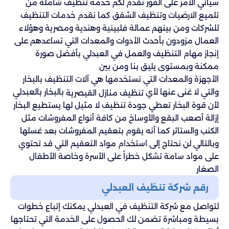
سيأتي الأمر على الفور نقدم لكم خدمة تنظيف شاملة من
تلميع الارضيات وتنظيف الشقق كما نقدم خدمات التنظيف
للشركات ومن بينهم عمالة فلبينية وهندية ومصرية وهؤلاء
العمال مزودون بأحدث الأدوات والمعدات التي تساعدهم على
إنجاز مهام التنظيف والعمل في العبدلي بأفضل صورة
ممكنة وبمستوى يليق بنا ومن بين
الأجهزة والمعدات التي نستخدمها هي آلات التنظيف بالبخار
والتي لا غنى عنها لأي
بالبخار بالعبدلي
تنظيف منازل القيصرية
لأن قوة البخار تعطي جودة تنظيف لا مثيل لها يستطيع البخار
إزالة أصعب البقع والأوساخ من كافة أنواع المفروشات مثل
الكنب والستائر كما أنه يقوم بتعقيم المفروشات بعد غسلها
وبالتالي لن نحتاج إلى استخدام مواد التعقيم التي قد تحتوي
على مواد سامة تشكل خطراً على الأسرة وخاصة الأطفال
الصغار
رقم شركة تنظيف العبدلي
لتواصل مع شركة التنظيف في العبدلي يمكنك إتباع خطوات
بسيطة ومباشرة تضمن لك الحصول على الخدمة التي تحتاجها