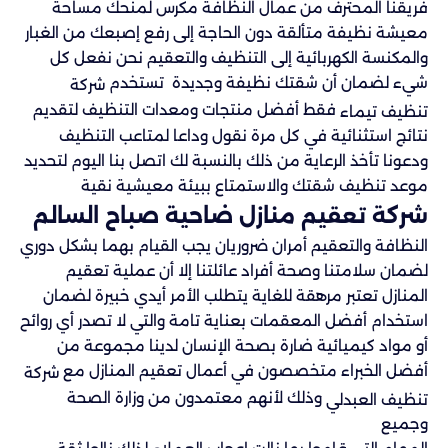
فريقنا المحترف من عمال النظافة مكرس لمنحك مساحة
معيشة نظيفة متألقة دون الحاجة إلى رفع إصبعك من الغبار
والمكنسة الكهربائية إلى التنظيف والتعقيم نحن نفعل كل
شيء لضمان أن شقتك نظيفة وجديدة تستخدم
شركة
فقط أفضل منتجات ومعدات التنظيف لتقديم
تنظيف تيماء
نتائج استثنائية في كل مرة نقول وداعا لمتاعب التنظيف
ودعونا تأخذ الرعاية من ذلك بالنسبة لك اتصل بنا اليوم لتحديد
موعد تنظيف شقتك والاستمتاع ببيئة معيشية نقية
شركة تعقيم منازل ضاحية صباح السالم
النظافة والتعقيم أمران ضروريان يجب القيام بهما بشكل دوري
لضمان سلامتنا وصحة أفراد عائلتنا إلا أن عملية تعقيم
المنازل تعتبر مرهقة للغاية يتطلب الأمر أيدي خبيرة لضمان
استخدام أفضل المعقمات بعناية تامة والتي لا تصدر أي روائح
أو مواد كيميائية ضارة بصحة الإنسان لدينا مجموعة من
أفضل الخبراء متخصصون في أعمال تعقيم المنازل مع
شركة
وذلك لأنهم معتمدون من وزارة الصحة
تنظيف العبدلي
وجميع