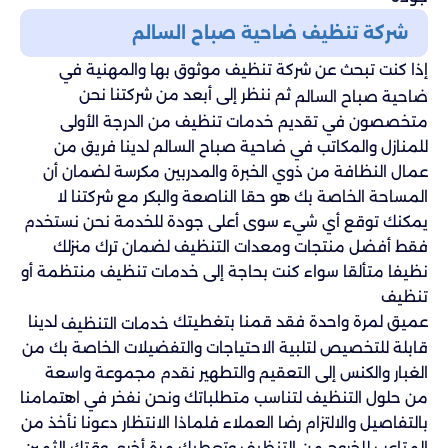
شركة تنظيف ضاحية صباح السالم
إذا كنت تبحث عن شركة تنظيف موثوق بها والمهنية في
ثم ننظر إلى أبعد من شركتنا نحن
ضاحية صباح السالم
متخصصون في تقديم خدمات تنظيف من الدرجة الأولى
للمنازل والمكاتب في ضاحية صباح السالم لدينا فريق من
عمال النظافة من ذوي الخبرة والمدربين مكرسة لضمان أن
المساحة الخاصة بك هو حقا الناصعة والبكر مع شركتنا لا
يمكنك توقع أي شيء سوى أعلى جودة للخدمة نحن نستخدم
فقط أفضل منتجات ومعدات التنظيف لضمان ترك منزلك
نظيفا متألقا سواء كنت بحاجة إلى خدمات تنظيف منتظمة أو
تنظيف
عميق لمرة واحدة فقد قمنا بتغطيتك
لدينا
خدمات التنظيف
قابلة للتخصيص لتلبية الاحتياجات والتفضيلات الخاصة بك من
الغبار والكنس إلى التعقيم والتطهير نقدم مجموعة واسعة
من حلول التنظيف لتناسب متطلباتك ونحن نفخر في اهتمامنا
بالتفاصيل والالتزام رضا العملاء فلماذا الانتظار دعونا نأخذ من
المتاعب للخروج من التنظيف وتعطيك مرة أخرى وقتك الثمين