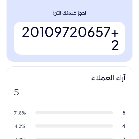
احجز خدمتك الآن!
+20109720657
2
آراء العملاء
5
5
91.8%
4
4.2%