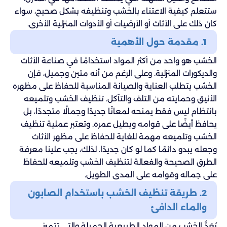
ستتعلم كيفية الاعتناء بالخشب وتنظيفه بشكل صحيح، سواء
كان ذلك على الأثاث أو الأرضيات أو الأدوات المنزلية الأخرى.
1. مقدمة حول الأهمية
الخشب هو واحد من أكثر المواد استخدامًا في صناعة الأثاث
والديكورات المنزلية. وعلى الرغم من أنه متين وجميل، فإن
الخشب يتطلب العناية والصيانة المناسبة للحفاظ على مظهره
الأنيق وحمايته من التلف والتآكل. تنظيف الخشب وتلميعه
بانتظام ليس فقط يمنحه لمعانًا جديدًا وجمالًا متجددًا، بل
يحافظ أيضًا على قوامه ويطيل عمره. وتعتبر عملية تنظيف
الخشب وتلميعه مهمة للغاية للحفاظ على مظهر الأثاث
وجعله يبدو دائمًا كما لو كان جديدًا. لذلك، يجب علينا معرفة
الطرق الصحيحة والفعالة لتنظيف الخشب وتلميعه للحفاظ
على جماله وقوامه على المدى الطويل.
2. طريقة تنظيف الخشب باستخدام الصابون
والماء الدافئ
يُعَدُّ الخشب من المواد الطبيعية الجميلة والتي تتميز