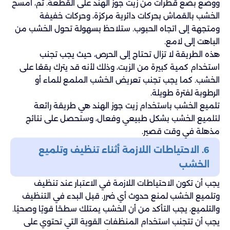
ووضع بضع قطرات من زيت جوز الهند على القطعة. ثم، امسح
الخشب بالقماش بحركات دائرية مركزة، وحركات خفيفة
ومتجهة إلى اتجاه الحبوب. ستلاحظ بسهولة تحول الخشب من
الباهت إلى لامع.
هذه الطريقة لا تزال تحتاج إلى الحرص، حيث يجب تجنب
استخدام كمية كبيرة من الزيت، وذلك لأنه قد يترك بقعًا على
الخشب. كما يجب تجنب تعريض الخشب الملمع للماء أو
الرطوبة لفترة طويلة.
تلميع الخشب باستخدام زيت جوز الهند هي طريقة رائعة
لتلميع الخشب بشكل طبيعي وفعال، وستحصل على نتائج
مذهلة في وقت قصير.
6. الاحتياطات اللازمة أثناء تنظيف وتلميع
الخشب
يجب أن تكون الاحتياطات اللازمة في الاعتبار عند تنظيف
وتلميع الخشب لمنع حدوث أي ضرر. قبل البدء في التنظيف
والتلميع، يجب التأكد من أن الخشب يمتلك سطحًا قويًا وصحيًا.
يجب أن تتجنب استخدام المنظفات القوية التي تحتوي على