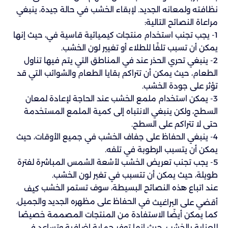
نظافته ولمعانه الجديد. لإبقاء الخشب في حالة جيدة، ينبغي
مراعاة النصائح التالية:
1- يجب تجنب استخدام منتجات كيميائية قاسية في، حيث إنها
يمكن أن تسبب تلفًا للطلاء أو تغيير لون الخشب.
2- ينبغي تحري الحذر عند في المناطق التي يتم فيها تناول
الطعام، حيث يمكن أن تتراكم بقايا الطعام والشوائب التي قد
تؤثر على جودة الخشب.
3- يمكن استخدام ملمع الخشب عند الحاجة لإعادة لمعان
السطح، ولكن ينبغي الانتباه إلى كمية الملمع المستخدمة
حتى لا تتراكم على السطح.
4- ينبغي الحفاظ على جفاف الخشب في جميع الأوقات، حيث
يمكن أن يتسبب الرطوبة في تلفه.
5- يجب تجنب تعريض الخشب لأشعة الشمس المباشرة لفترة
طويلة، حيث يمكن أن تتسبب في تغير لون الخشب.
عند اتباع هذه النصائح البسيطة، سوف تستمر الخشب
كيف
في الحفاظ على مظهره الجديد والجميل.
أقضي على البراغيث
كما يمكن أيضًا الاستفادة من المنتجات المصممة خصيصًا
للعناية بالخشب، حيث إنها توفر حماية إضافية وتساعد في