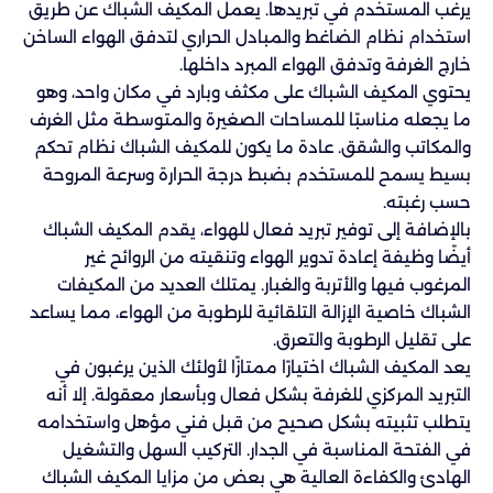
يرغب المستخدم في تبريدها. يعمل المكيف الشباك عن طريق
استخدام نظام الضاغط والمبادل الحراري لتدفق الهواء الساخن
خارج الغرفة وتدفق الهواء المبرد داخلها.
يحتوي المكيف الشباك على مكثف وبارد في مكان واحد، وهو
ما يجعله مناسبًا للمساحات الصغيرة والمتوسطة مثل الغرف
والمكاتب والشقق. عادة ما يكون للمكيف الشباك نظام تحكم
بسيط يسمح للمستخدم بضبط درجة الحرارة وسرعة المروحة
حسب رغبته.
بالإضافة إلى توفير تبريد فعال للهواء، يقدم المكيف الشباك
أيضًا وظيفة إعادة تدوير الهواء وتنقيته من الروائح غير
المرغوب فيها والأتربة والغبار. يمتلك العديد من المكيفات
الشباك خاصية الإزالة التلقائية للرطوبة من الهواء، مما يساعد
على تقليل الرطوبة والتعرق.
يعد المكيف الشباك اختيارًا ممتازًا لأولئك الذين يرغبون في
التبريد المركزي للغرفة بشكل فعال وبأسعار معقولة. إلا أنه
يتطلب تثبيته بشكل صحيح من قبل فني مؤهل واستخدامه
في الفتحة المناسبة في الجدار. التركيب السهل والتشغيل
الهادئ والكفاءة العالية هي بعض من مزايا المكيف الشباك