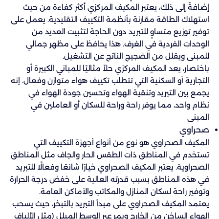
إضافةً إلى ذلك، يعتبر المكيف المركزي أكثر كفاءة من حيث
استهلاك الطاقة مقارنة بأنظمة التكييف التقليدية. يعمل على
توفير توزيع متساوٍ للتبريد دون الحاجة لتثبيت العديد من
الوحدات الفردية في الغرف. هذا يحافظ على مظهر جمالي
للمبنى ويقلل من الضجيج الناتج عن التشغيل.
باختصار، يعد المكيف المركزي حلاً مثاليًا للمباني الكبيرة أو
التجارية أو السكنية التي تتطلب تكييف هواء متوازن وفعال. إنه
يجمع بين التبريد وتنقية الهواء وتحسين جودة الهواء في
نظام واحد، مما يوفر راحة وراحة للسكان أو العاملين في
المبنى
صحراوي
المكيف الصحراوي هو نوع من أنواع أجهزة التكييف التي
تستخدم في المناطق ذات الطقس الحار والجاف مثل المناطق
الصحراوية. يعتبر المكيف الصحراوي خيارًا شائعًا وفعالًا للتبريد
في هذه المناطق بسبب قدرته العالية على خفض درجة الحرارة
وتوفير راحة لسكان المنازل والمكاتب والأماكن العامة.
يعتمد المكيف الصحراوي على مبدأ التبريد بالتبخر، حيث يسحب
الهواء الساخن من الخارج ويمر عبر الوسط المبلل (مثل الألياف