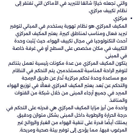
والتي تجعله خيارًا شائعًا للتبريد في الأماكن التي تفتقر إلى
نظام تكييف مركزي.
مركزي
المكيف المركزي هو نظام تهوية يستخدم في المباني لتوفير
تبريد فعال ومناسب لمناطق كبيرة. يعتبر المكيف المركزي
أحدث التكنولوجيا في مجال تكييف الهواء، حيث يُثبت وحدة
التكييف في مكان مخصص على السطح أو في غرفة خاصة
في المبنى.
يتكون المكيف المركزي من عدة مكونات رئيسية تعمل بتناغم
لتوفير الراحة المناسبة للمستخدمين. يتم التحكم في النظام
مع مساعدة وحدة تحكم مركزية تُدار عن طريق البرمجة
والتحكم عن بُعد. يعتبر المكيف المركزي فعالًا في توزيع الهواء
المبرد في جميع أرجاء المبنى من خلال شبكة من القنوات
والمنافذ.
واحدة من أبرز مزايا المكيف المركزي هي قدرته على التحكم في
درجة الحرارة والرطوبة داخل المبنى بشكل متوازن ودقيق.
يمتلك أيضًا قدرة على تنقية الهواء من الغبار والروائح غير
المرغوب فيها، مما يؤدي إلى توفير بيئة صحية ومريحة.