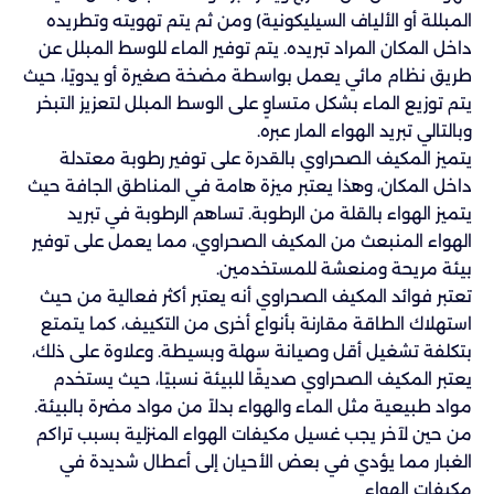
المبللة أو الألياف السيليكونية) ومن ثم يتم تهويته وتطريده
داخل المكان المراد تبريده. يتم توفير الماء للوسط المبلل عن
طريق نظام مائي يعمل بواسطة مضخة صغيرة أو يدويًا، حيث
يتم توزيع الماء بشكل متساوٍ على الوسط المبلل لتعزيز التبخر
وبالتالي تبريد الهواء المار عبره.
يتميز المكيف الصحراوي بالقدرة على توفير رطوبة معتدلة
داخل المكان، وهذا يعتبر ميزة هامة في المناطق الجافة حيث
يتميز الهواء بالقلة من الرطوبة. تساهم الرطوبة في تبريد
الهواء المنبعث من المكيف الصحراوي، مما يعمل على توفير
بيئة مريحة ومنعشة للمستخدمين.
تعتبر فوائد المكيف الصحراوي أنه يعتبر أكثر فعالية من حيث
استهلاك الطاقة مقارنة بأنواع أخرى من التكييف، كما يتمتع
بتكلفة تشغيل أقل وصيانة سهلة وبسيطة. وعلاوة على ذلك،
يعتبر المكيف الصحراوي صديقًا للبيئة نسبيًا، حيث يستخدم
مواد طبيعية مثل الماء والهواء بدلاً من مواد مضرة بالبيئة.
من حين لآخر يجب غسيل مكيفات الهواء المنزلية بسبب تراكم
الغبار مما يؤدي في بعض الأحيان إلى أعطال شديدة في
مكيفات الهواء